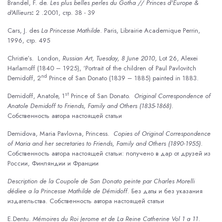
Brandel, F. de.
Les plus belles perles du Gotha
//
Princes d'Europe &
d'Allieurs
:
2 .2001, стр. 38 - 39
Cars, J. des
La Princesse Mathilde
. Paris, Librairie Academique Perrin,
1996, стр. 495
Christie’s. London,
Russian Art, Tuesday, 8 June 2010,
Lot 26, Alexei
Harlamoff (1840 – 1925), ‘Portrait of the children of Paul Pavlovitch
nd
Demidoff, 2
Prince of San Donato (1839 – 1885) painted in 1883.
st
Demidoff, Anatole, 1
Prince of San Donato.
Original Correspondence of
Anatole Demidoff to Friends, Family and Others (1835-1868)
.
Собственность автора настоящей статьи
Demidova, Maria Pavlovna, Princess.
Copies of Original Correspondence
of Maria and her secretaries to Friends, Family and Others (1890-1955)
.
Собственность автора настоящей статьи: получено в дар от друзей из
России, Финляндии и Франции
Description de la Coupole de San Donato peinte par Charles Morelli
dédiee a la Princesse Mathilde de Démidoff.
Без даты и без указания
издательства. Собственность автора настоящей статьи
E.Dentu.
M
é
moires
du
Roi
Jerome
et
de
La
Reine
Catherine
Vol
1
a
11
.