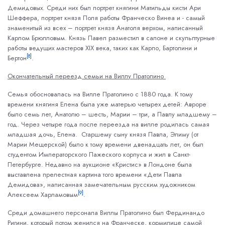
Демидовых. Среди них был портрет княгини Матильды кисти Ари
Шеффера, портрет князя Поля работы Франческо Винеа и - самый
знаменитый из всех – портрет князя Анатоля верхом, написанный
Карлом Брюлловым. Князь Павел разместил в салоне и скульптурные
работы ведущих мастеров XIX века, таких как Карпо, Бартолини и
[8]
Бертон
.
Окончательный переезд семьи на Виллу Пратолино
Семья обосновалась на Вилле Пратолино с 1880 года. К тому
времени княгиня Елена была уже матерью четырех детей: Авроре
было семь лет, Анатолю – шесть, Марии – три, а Павлу младшему –
год. Через четыре года после переезда на вилле родилась самая
младшая дочь, Елена. Старшему сыну князя Павла, Элиму (от
Марии Мещерской) было к тому времени двенадцать лет, он был
студентом Императорского Пажеского корпуса и жил в Санкт-
Петербурге. Недавно на аукционе «Кристис» в Лондоне была
выставлена прелестная картина того времени «Дети Павла
Демидова», написанная замечательным русским художником
[9]
Алексеем Харламовым
.
Среди домашнего персонала Виллы Пратолино был Фердинандо
Ригини, который потом женился на Франческе, кормилице самой