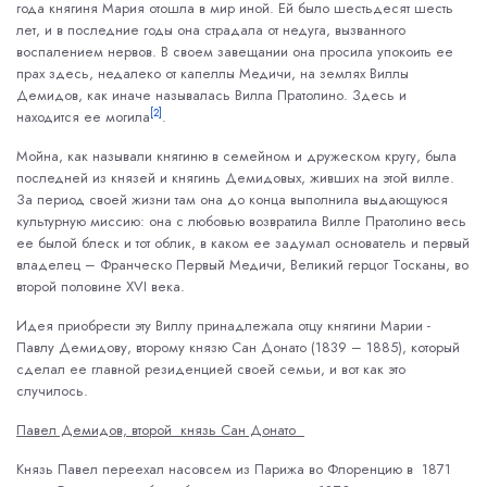
года княгиня Мария отошла в мир иной. Ей было шестьдесят шесть
лет, и в последние годы она страдала от недуга, вызванного
воспалением нервов. В своем завещании она просила упокоить ее
прах здесь, недалеко от капеллы Медичи, на землях Виллы
Демидов, как иначе называлась Вилла Пратолино. Здесь и
[2]
находится ее могила
.
Мойна, как называли княгиню в семейном и дружеском кругу, была
последней из князей и княгинь Демидовых, живших на этой вилле.
За период своей жизни там она до конца выполнила выдающуюся
культурную миссию: она с любовью возвратила Вилле Пратолино весь
ее былой блеск и тот облик, в каком ее задумал основатель и первый
владелец – Франческо Первый Медичи, Великий герцог Тосканы, во
второй половине XVI века.
Идея приобрести эту Виллу принадлежала отцу княгини Марии -
Павлу Демидову, второму князю Сан Донато (1839 – 1885), который
сделал ее главной резиденцией своей семьи, и вот как это
случилось.
Павел Демидов, второй князь Сан Донато
Князь Павел переехал насовсем из Парижа во Флоренцию в 1871