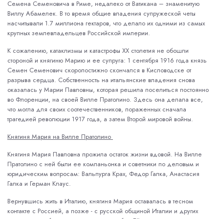
Семена Семеновича в Риме, недалеко от Ватикана – знаменитую
Виллу Абамелек. В то время общие владения супружеской четы
насчитывали 1.7 миллиона гектаров, что делало их одними из самых
крупных землевладельцев Российской империи.
К сожалению, катаклизмы и катастрофы ХХ столетия не обошли
стороной и княгиню Марию и ее супруга: 1 сентября 1916 года князь
Семен Семенович скоропостижно скончался в Кисловодске от
разрыва сердца. Собственность на итальянские владения снова
оказалась у Марии Павловны, которая решила поселиться постоянно
во Флоренции, на своей Вилле Пратолино. Здесь она делала все,
что могла для своих соотечественников, пораженных сначала
трагедией революции 1917 года, а затем Второй мировой войны.
Княгиня Мария на Вилле Пратолино
Княгиня Мария Павловна прожила остаток жизни вдовой. На Вилле
Пратолино с ней были ее компаньонка и советники по деловым и
юридическим вопросам: Вальпурга Крах, Федор Галка, Анастасия
Галка и Герман Клаус.
Вернувшись жить в Италию, княгиня Мария оставалась в тесном
контакте с Россией, а позже - с русской общиной Италии и других