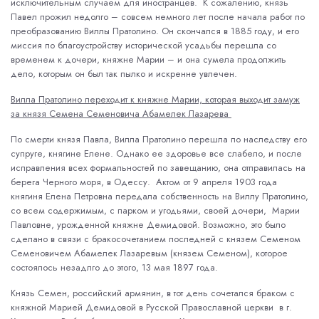
исключительным случаем для иностранцев. К сожалению, князь
Павел прожил недолго – совсем немного лет после начала работ по
преобразованию Виллы Пратолино. Он скончался в 1885 году, и его
миссия по благоустройству исторической усадьбы перешла со
временем к дочери, княжне Марии – и она сумела продолжить
дело, которым он был так пылко и искренне увлечен.
Вилла Пратолино переходит к княжне Марии, которая выходит замуж
за князя Семена Семеновича Абамелек Лазарева
По смерти князя Павла, Вилла Пратолино перешла по наследству его
супруге, княгине Елене. Однако ее здоровье все слабело, и после
исправления всех формальностей по завещанию, она отправилась на
берега Черного моря, в Одессу. Актом от 9 апреля 1903 года
княгиня Елена Петровна передала собственность на Виллу Пратолино,
со всем содержимым, с парком и угодьями, своей дочери, Марии
Павловне, урожденной княжне Демидовой. Возможно, это было
сделано в связи с бракосочетанием последней с князем Семеном
Семеновичем Абамелек Лазаревым (князем Семеном), которое
состоялось незадлго до этого, 13 мая 1897 года.
Князь Семен, российский армянин, в тот день сочетался браком с
княжной Марией Демидовой в Русской Православной церкви в г.