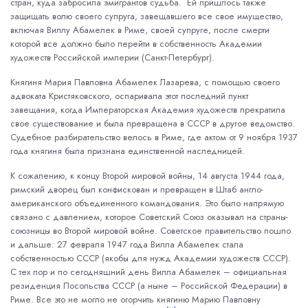
стран, куда забросила эмигрантов судьба. Ей пришлось также
защищать волю своего супруга, завещавшего все свое имущество,
включая Виллу Абамелек в Риме, своей супруге, после смерти
которой все должно было перейти в собственность Академии
художеств Российской империи (Санкт-Петербург).
Княгиня Мария Павловна Абамелек Лазарева, с помощью своего
адвоката Кристяковского, оспаривала этот последний пункт
завещания, когда Императорская Академия художеств прекратила
свое существование и была превращена в СССР в другое ведомство.
Судебное разбирательство велось в Риме, где актом от 9 ноября 1937
года княгиня была признана единственной наследницей.
К сожалению, к концу Второй мировой войны, 14 августа 1944 года,
римский дворец был конфискован и превращен в Штаб англо-
американского объединенного командования. Это было напрямую
связано с давлением, которое Советский Союз оказывал на страны-
союзницы во Второй мировой войне. Советское правительство пошло
и дальше: 27 февраля 1947 года Вилла Абамелек стала
собственностью СССР (якобы для нужд Академии художеств СССР).
С тех пор и по сегодняшний день Вилла Абамелек – официальная
резиденция Посольства СССР (а ныне – Российской Федерации) в
Риме. Все это не могло не огорчить княгиню Марию Павловну