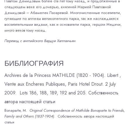
Павлом Демидовым более ста лет тому назад, и продолженные в
следующем веке его дочерью, княгиней Марией Павловной
Демидовой – Абамелек Лазаревой. Многочисленные посетители,
гуляющие по аллеям великолепного парка, так же наслаждаются
восхитительными видами, как и основатели парка, герцоги Медичи,
много веков тому назад.
Перевод с английского Вардуи Халпахчьян
БИБЛИОГРАФИЯ
Archives de la Princess MATHILDE (1820 - 1904). Libert ,
Vente aux Encheres Publiques, Paris Hotel Drout. 2 July
2009. Lots 186, 188, 189, 192 and 205. Собственность
автора настоящей статьи
Bonaparte, M.
Original Correspondence of Mathilde Bonaparte to Friends,
Family and Others (1837-1904)
. Собственность автора настоящей
статьи