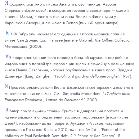
[5]
Сохранилось много писем Анатоля к свояченице, Авроре
Стернваль-Демидовой, в которых он говорит о своем горе – смерти
княгини Марии, а также о жизни сына Элима в Финляндии у
баронессы Авроры, в ее доме в Эспоо (личный архив автора).
[6]
Х.Ж.Габриель называет его одним из авторов мозаики пола на
вилле Сан Донато См.: Hanisee Jeanette Gabriel.
The
Gilbert
Collection
,
Micromosaics
(2000).
[7]
В корреспонденции этого периода была обнаружена подробная
информация о первой трансформации виллы в семейную резиденцию
князя Павла Павловича, которая опубликована в книге проф. Луиджи
Дзангери (Luigi Zangheri.
‘Pratolino, il giardino della meraviglie’
, 1987).
[8]
Процесс реконструкции Виллы Демидов также отражен детально в
многочисленных письмах. См.: Simonetta Merendoni. ‘
L’Archivio della
Principessa Demidova , Lettere de Documenti
‘, 2000.
[9]
Автор помог администрации Кристис в датировании портрета и
идентификации и определении возраста персонажей (в том числе
детей), изображенных на портрете. Аукцион «Русское искусство»
проходил в Лондоне 8 июня 2010 года: лот № 26 - ‘Portrait of the
nd
children of Paul Pavlovitch Demidoff, 2
Prince of San Donato’. В