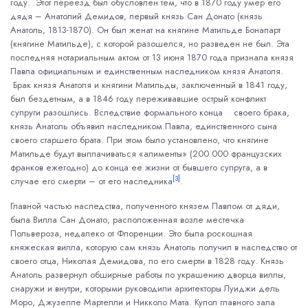
году. Этот переезд был обусловлен тем, что в 1870 году умер его
дядя – Анатолий Демидов, первый князь Сан Донато (князь
Анатоль, 1813-1870). Он был женат на княгине Матильде Бонапарт
(княгине Матильде), с которой разошелся, но разведен не был. Эта
последняя нотариальным актом от 13 июня 1870 года признала князя
Павла официальным и единственным наследником князя Анатоля.
Брак князя Анатоля и княгини Матильды, заключенный в 1841 году,
был бездетным, а в 1846 году переживавшие острый конфликт
супруги разошлись. Вследствие формального конца своего брака,
князь Анатоль объявил наследником Павла, единственного сына
своего старшего брата. При этом было установлено, что княгине
Матильде будут выплачиваться «алименты» (200 000 французских
франков ежегодно) до конца ее жизни от бывшего супруга, а в
[3]
случае его смерти – от его наследника
.
Главной частью наследства, полученного князем Павлом от дяди,
была Вилла Сан Донато, расположенная возле местечка
Польвероза, недалеко от Флоренции. Это была роскошная
княжеская вилла, которую сам князь Анатоль получил в наследство от
своего отца, Николая Демидова, по его смерти в 1828 году. Князь
Анатоль развернул обширные работы по украшению дворца виллы,
снаружи и внутри, которыми руководили архитекторы Луиджи дель
Моро, Джузеппе Мартелли и Никколо Мата. Купол главного зала