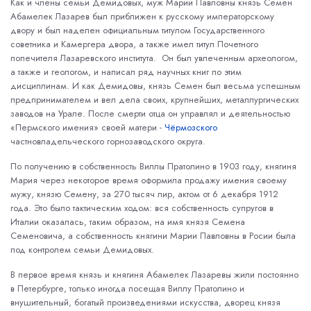
Как и члены семьи Демидовых, муж Марии Павловны князь Семен
Абамелек Лазарев был приближен к русскому императорскому
двору и был наделен официальным титулом Государственного
советника и Камергера двора, а также имел титул Почетного
попечителя Лазаревского института. Он был увлеченным археологом,
а также и геологом, и написал ряд научных книг по этим
дисциплинам. И как Демидовы, князь Семен был весьма успешным
предпринимателем и вел дела своих, крупнейших, металлургических
заводов на Урале. После смерти отца он управлял и деятельностью
«Пермского имения» своей матери -
Чёрмозского
частновладельческого горнозаводского округа.
По получению в собственность Виллы Пратолино в 1903 году, княгиня
Мария через некоторое время оформила продажу имения своему
мужу, князю Семену, за 270 тысяч лир, актом от 6 декабря 1912
года. Это было тактическим ходом: вся собственность супругов в
Италии оказалась, таким образом, на имя князя Семена
Семеновича, а собственность княгини Марии Павловны в Росии была
под контролем семьи Демидовых.
В первое время князь и княгиня Абамелек Лазаревы жили постоянно
в Петербурге, только иногда посещая Виллу Пратолино и
внушительный, богатый произведениями искусства, дворец князя