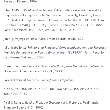
Research Partners, 1986
Jules JANIN.
735 lettres à sa femme
. Édition intégrale et inédite établie
d'après les autographes de la Northwestern University, Evanston, Illinois, U.
S. A. Textes décryptés, classés et annotés par MERGIER-BOURDEIX. Tome
I : Lettres 1 à 248 (1842-1850). Tome II : Lettres 249 à 283 (1851-1855).
Paris, Klincksieck, 1973-1975, стр., in-8°, 630 и 616
Janin, J.
Voyage en Italie
. Paris, Ernest Bourdin et Cie,1839
Julia, Isabelle.
Le Peintre et la Princesse. Correspondence entre la Princesse
Mathilde Bonaparte et le Peintre Ernest Hebert 1863-1904
.
Paris. Renunion
des Musees Nationaux, 2004
Merendoni, Simonetta.
L’Archivio della Principessa Demidova , Lettere de
Documenti
. Florence, Leo S. Olschki, 2000
Papiers National Archives,
Prince Jérôme Napoleon
400 AP 20, 400 AP 24, 400 AP 88, 400 AP 89, 400 AP 90, 400 AP
135, 400 AP 169
Risaliti, Renato.
Russi a Firenze e Toscana Vol 1.
Florence, Ferdinando
Brancato Editore & C., 1992