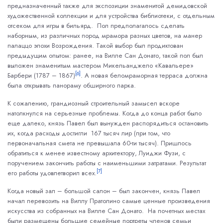
предназначенный также для экспозиции знаменитой демидовской
художественной коллекции и для устройства библиотеки, с отдельным
отсеком для игры в бильярд. Пол предполагалось сделать
наборным, из различных пород мрамора разных цветов, на манер
палаццо эпохи Возрождения. Такой выбор был продиктован
предыдущим опытом: ранее, на Вилле Сан Донато, такой пол был
выложен знаменитым мастером Микельанджело «Кавальере»
[6]
Барбери (1787 – 1867)
. А новая беломраморная терраса должна
была открывать панораму обширного парка.
К сожалению, грандиозный строительный замысел вскоре
натолкнулся на серьезные проблемы. Когда до конца работ было
еще далеко, князь Павел был вынужден распорядиться остановить
их, когда расходы достигли 167 тысяч лир (при том, что
первоначальная смета не превышала 60-ти тысяч). Пришлось
обратиться к менее известному архитектору, Луиджи Фузи, с
поручением закончить работы с наименьшими затратами. Результат
[7]
его работы удовлетворил всех.
Когда новый зал – большой салон – был закончен, князь Павел
начал перевозить на Виллу Пратолино самые ценные произведения
искусства из собранных на Вилле Сан Донато. На почетных местах
были размещены большие семейные портреты членов семьи